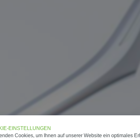
KIE-EINSTELLUNGEN
enden Cookies, um Ihnen auf unserer Website ein optimales Er