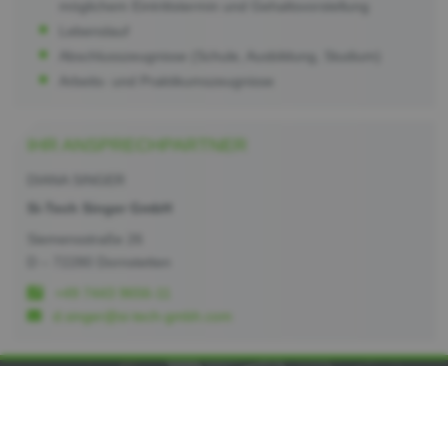
möglichem Eintrittstermin und Gehaltsvorstellung
Lebenslauf
Abschlusszeugnisse (Schule, Ausbildung, Studium)
Arbeits- und Praktikumszeugnisse
IHR ANSPRECHPARTNER
DIANA SINGER
Si-Tech Singer GmbH
Siemensstraße 26
D – 72280 Dornstetten
+49 7443 9656-11
d.singer@si-tech-gmbh.com
JETZT KONTAKT AUFNEHMEN
UND INFORMIEREN