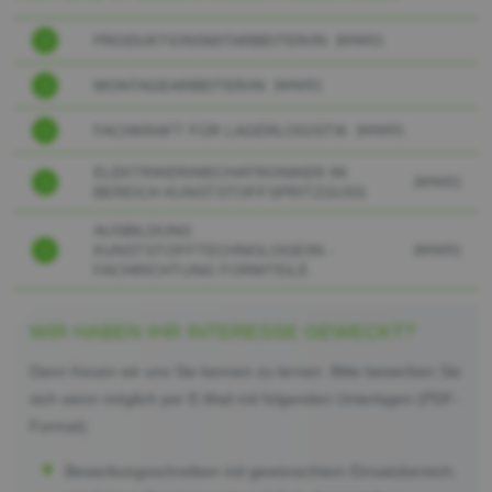
PRODUKTIONSMITARBEITER/IN
[M/W/D]
MONTAGEARBEITER/IN
[M/W/D]
FACHKRAFT FÜR LAGERLOGISTIK
[M/W/D]
ELEKTRIKER/MECHATRONIKER IM
[M/W/D]
BEREICH KUNSTSTOFFSPRITZGUSS
AUSBILDUNG
KUNSTSTOFFTECHNOLOGE/IN -
[M/W/D]
FACHRICHTUNG FORMTEILE
WIR HABEN IHR INTERESSE GEWECKT?
Dann freuen wir uns Sie kennen zu lernen. Bitte bewerben Sie
sich wenn möglich per E-Mail mit folgenden Unterlagen (PDF-
Format):
Bewerbungsschreiben mit gewünschtem Einsatzbereich,