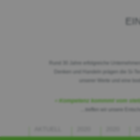
EI
Rund 30 Jahre erfolgreiche Unternehmens
Denken und Handeln prägen die Si-Tec
unserer Werte und eine bod
Kompetenz kommmt vom stetig
…treffen wir unsere Entsch
AKTUELL
2020
2020
2