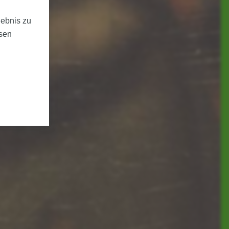
lebnis zu
ssen
r Login-
vitäten um
in-Daten.
sen.
er-Daten,