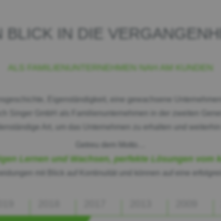
N BLICK IN DIE VERGANGENH
ALS FAMILIENUNTERNEHMEN NAH AM KUNDEN
geschichte, Eigenständigkeit, eine gewachsene Unternehmensk
h Singer GmbH als Familienunternehmen in der zweiten Generat
enständige Art, um das Unternehmen zu erhalten und weiterhin 
Getreu dem Motto…
en Lernen und Wachsen, perfekte Lösungen vom k
eidungen mit Blick auf Kontinuität und können auf eine erfolgrei
019
2018
2017
2013
2009