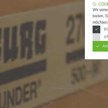
COO
Wir verw
bieten. 
möchten.
ES
ST
Zweck
All
Zweck
Daten
Anbieter
Daten
Datensch
Gesetzt 
Datensch