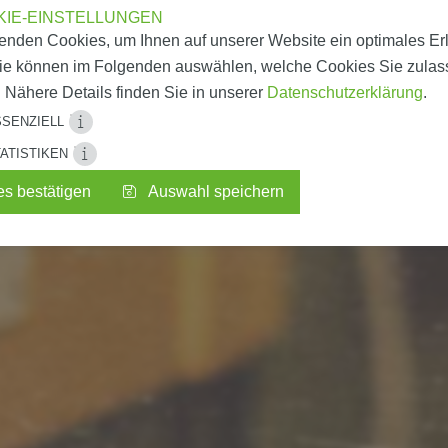
KIE-EINSTELLUNGEN
enden Cookies, um Ihnen auf unserer Website ein optimales Er
Sie können im Folgenden auswählen, welche Cookies Sie zula
 Nähere Details finden Sie in unserer
Datenschutzerklärung
.
SENZIELL
ATISTIKEN
Speicherung der Cookie-Einstellungen, Speichern de
Session, Sitzungs-Session
es bestätigen
Auswahl speichern
Wir erfassen Nutzerstatistiken über Ihre Websiteakti
Akzeptierte bzw. abgelehnte Cookie-Kategorien. Log
unsere Website weiter auf Ihre Bedürfnisse anzupas
Si-Tech Singer GmbH
Anonymisierte IP-Adresse, pseudonymisierte Benutz
utzerklärung
Datenschutzerklärung anzeigen
Zeitpunkt der Anfrage, Browser, Betriebssystems,
Zugriffsquelle.
von
Google Ireland Limited
utzerklärung
https://policies.google.com/privacy