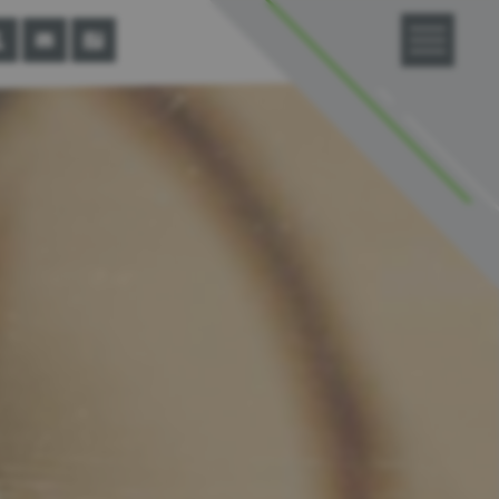
prechpartner
info@si-tech-gmbh.com
+49 7443 9656-0