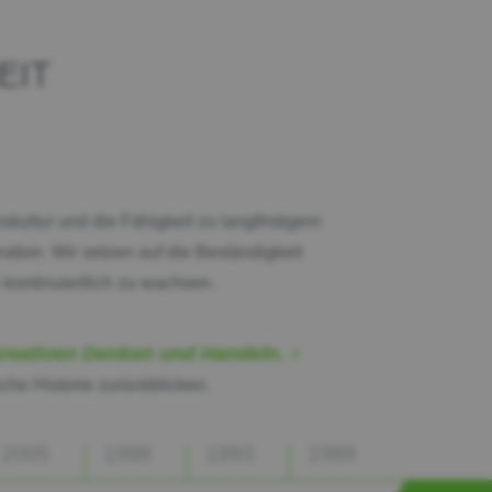
EIT
ultur und die Fähigkeit zu langfristigem
ion. Wir setzen auf die Beständigkeit
kontinuiertlich zu wachsen.
reativen Denken und Handeln.
che Historie zurückblicken.
2005
1998
1993
1989